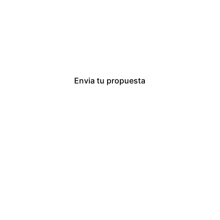
s con música, iluminación y animación profesional. En 
jordi
mpleaños de 15, 18, 20, 30, 40, 50 y 60 años en Palafrugell, 
Brava.
Envia tu propuesta