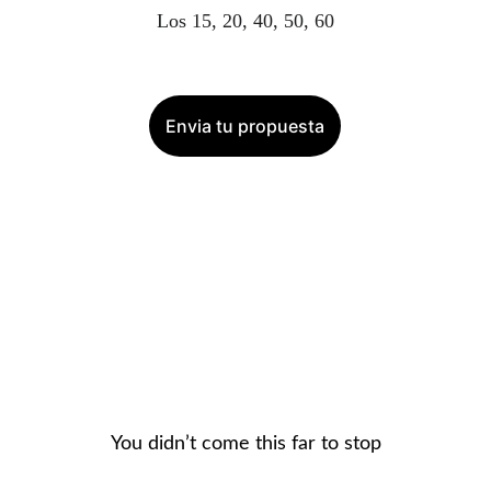
Los 15, 20, 40, 50, 60
Envia tu propuesta
os para celebrar tu Cumpl
You didn’t come this far to stop
La Masia