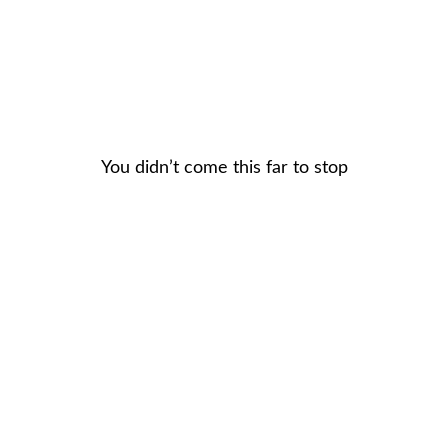
io completo de mú
iluminación
You didn’t come this far to stop
Sonido Profesional
Luces
Máquina de Humo
Micrófonos
Animación