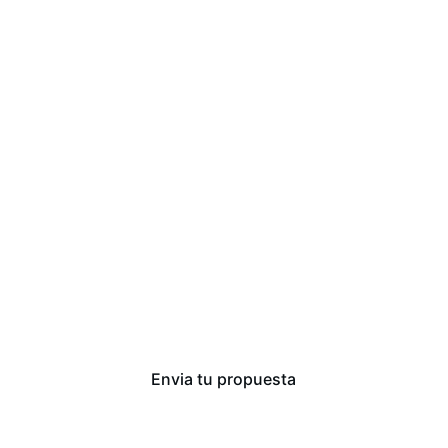
Can Joan
Mas Oliver
DeGust (Tenis Llafranc)
Casas privadas
..contacta y te ayudo
Envia tu propuesta