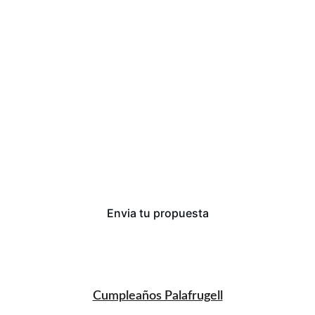
Mas Oliver
DeGust (Tenis Llafranc)
Casas privadas
..contacta y te ayudo
Envia tu propuesta
Cumpleaños Palafrugell