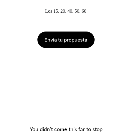
Los 15, 20, 40, 50, 60
Envia tu propuesta
Sitios para celebrar tu 
Cumpleaños
La Masia
Can Joan
You didn’t come this far to stop